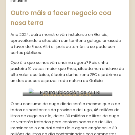
industria.
Outro máis a facer negocio coa
nosa terra
Ano 2024, outro monstro vén instalarse en Galicia,
aproveitando a situación dun territorio galego arrasado
a favor de Ence, Altri di: pois eu tamén, e se podo con
cartos públicos.
Que é o que se nos vén encima agora? Pois unha
pasteira 10 veces maior que Ence, situada nun enclave de
alto valor ecolóxico, á beira dunha zona ZEC e próxima a
un dos poucos espazos rede natura de Galicia.
Futura ubicación de Altri
O seu consumo de auga diaria será o mesmo que o de
todos os habitantes da provincia de Lugo, 46 millóns de
litros de auga ao día, deles 30 millóns de litros de auga
se verterán tratados pero contaminados no río Ulla,
imaxínense o caudal deste río e agora engádanlle 30
millóns de litros ao día contaminados con compostos