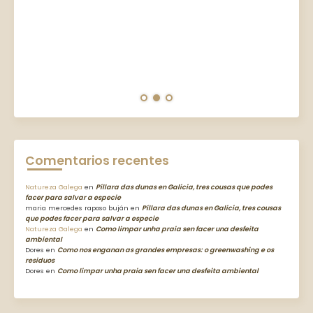
Comentarios recentes
Natureza Galega
en
Píllara das dunas en Galicia, tres cousas que podes
facer para salvar a especie
maria mercedes raposo buján
en
Píllara das dunas en Galicia, tres cousas
que podes facer para salvar a especie
Natureza Galega
en
Como limpar unha praia sen facer una desfeita
ambiental
Dores
en
Como nos enganan as grandes empresas: o greenwashing e os
residuos
Dores
en
Como limpar unha praia sen facer una desfeita ambiental