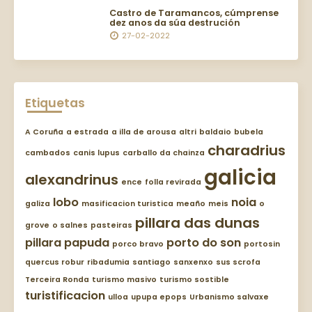
Castro de Taramancos, cúmprense
dez anos da súa destrución
27-02-2022
Etiquetas
A Coruña
a estrada
a illa de arousa
altri
baldaio
bubela
charadrius
cambados
canis lupus
carballo da chainza
galicia
alexandrinus
ence
folla revirada
lobo
noia
galiza
masificacion turistica
meaño
meis
o
pillara das dunas
grove
o salnes
pasteiras
pillara papuda
porto do son
porco bravo
portosin
quercus robur
ribadumia
santiago
sanxenxo
sus scrofa
Terceira Ronda
turismo masivo
turismo sostible
turistificacion
ulloa
upupa epops
Urbanismo salvaxe