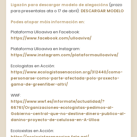
Ligazón para descargar modelo de alegacións
(prazo
para presentalas ata o 17 de abril):
DESCARGAR MODELO
Podes atopar máis información en:
Plataforma Ulloaviva en Facebook:
https://www.facebook.com/ulloaviva/
Plataforma Ulloaviva en Instagram:
https://www.instagram.com/plataformaulloaviva/
Ecologistas en Acción:
https://www.ecologistasenaccion.org/312440/como-
personarse-como-parte-afectada-polo-proxecto-
gama-de-greenfiber-altri/
WWF:
https://www.wwf.es/informate/actualidad/?
66761/Organizaciones-ecologistas-pedimos-al-
Gobierno-central-que-no-destine-dinero-publico-al-
danino-proyecto-de-celulosa-en-A-Ulloa
Ecoloxistas en Acción:
https://ecoloxistasenaccion.fala.gal/