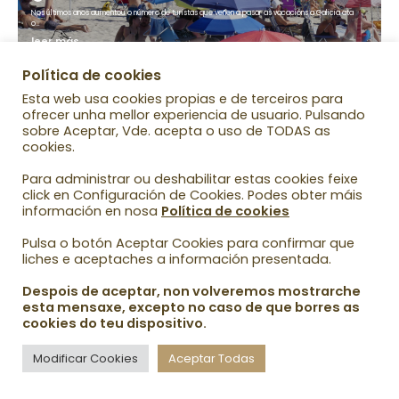
Nos últimos anos aumentou o número de turistas que veñen a pasar as vacacións a Galicia ata
o…
leer más...
Política de cookies
Esta web usa cookies propias e de terceiros para
ofrecer unha mellor experiencia de usuario. Pulsando
sobre Aceptar, Vde. acepta o uso de TODAS as
cookies.
Para administrar ou deshabilitar estas cookies feixe
click en Configuración de Cookies. Podes obter máis
información en nosa
Política de cookies
Pulsa o botón Aceptar Cookies para confirmar que
liches e aceptaches a información presentada.
Despois de aceptar, non volveremos mostrarche
esta mensaxe, excepto no caso de que borres as
cookies do teu dispositivo.
2022 -
Natureza Galega
-
Feito no Temple por SCPC Informática
Modificar Cookies
Aceptar Todas
Aviso Legal
Política Privacidad
Política Cookies