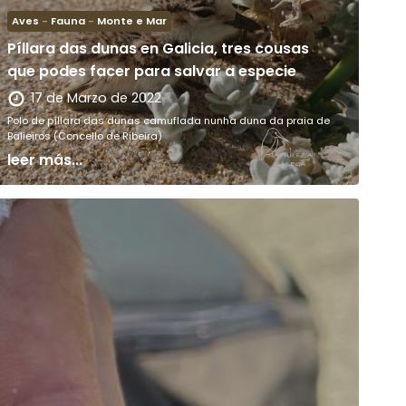
Aves
-
Fauna
-
Monte e Mar
Píllara das dunas en Galicia, tres cousas
que podes facer para salvar a especie
17 de Marzo de 2022
Polo de píllara das dunas camuflada nunha duna da praia de
Balieiros (Concello de Ribeira)
leer más...