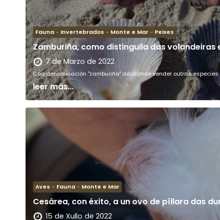
Fauna
-
Invertebrados
-
Monte e Mar
-
Peixes
Zamburiña, como distinguila das volandeiras e
7 de Marzo de 2022
Coa denominación "zamburiña" adóitanse vender outras especies c
leer más...
Aves
-
Fauna
-
Monte e Mar
Cesárea, con éxito, a un ovo de píllara das d
15 de Xullo de 2022