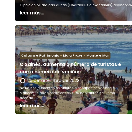
O polo de píllara das dunas (Charadrius alexandrinus) abandonad
leer más...
Cultura e Patrimonio
-
Mala Praxe
-
Monte e Mar
O Salnés, aumenta o número de turistas e
cae o número de veciños
26 de Setembro de 2022
No Salnés aumentan os turistas e escapan os veciños. A
Mancomunidade perde case 2.000 habitantes na última
década.
leer más...