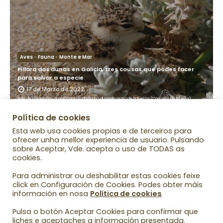
Aves
-
Fauna
-
Monte e Mar
Píllara das dunas en Galicia, tres cousas que podes facer
para salvar a especie
17 de Marzo de 2022
Polo de píllara das dunas camuflada nunha duna da praia de Balieiros (Concello de Ribeira)
leer más...
Política de cookies
Esta web usa cookies propias e de terceiros para
ofrecer unha mellor experiencia de usuario. Pulsando
sobre Aceptar, Vde. acepta o uso de TODAS as
cookies.
Para administrar ou deshabilitar estas cookies feixe
click en Configuración de Cookies. Podes obter máis
información en nosa
Política de cookies
Pulsa o botón Aceptar Cookies para confirmar que
liches e aceptaches a información presentada.