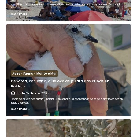
Nos últimos anos aumentou o número de turistas que veñen a pasar as vacacións a Galicia ata
o…
leer más...
Aves
-
Fauna
-
Monte e Mar
Cesárea, con éxito, a un ovo de píllara das dunas en
Baldaio
15 de Xullo de 2022
O polo de píllara das dunas (Charadrius alexandrinus) abandonada polos pais, dentro do ovo en
Baldaio xa voa…
leer más...