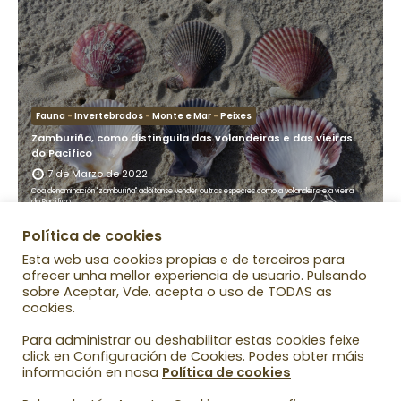
Fauna
-
Invertebrados
-
Monte e Mar
-
Peixes
Zamburiña, como distinguila das volandeiras e das vieiras
do Pacífico
7 de Marzo de 2022
Coa denominación "zamburiña" adóitanse vender outras especies como a volandeira e a vieira
do Pacífico
leer más...
Política de cookies
Esta web usa cookies propias e de terceiros para
ofrecer unha mellor experiencia de usuario. Pulsando
sobre Aceptar, Vde. acepta o uso de TODAS as
cookies.
Para administrar ou deshabilitar estas cookies feixe
click en Configuración de Cookies. Podes obter máis
información en nosa
Política de cookies