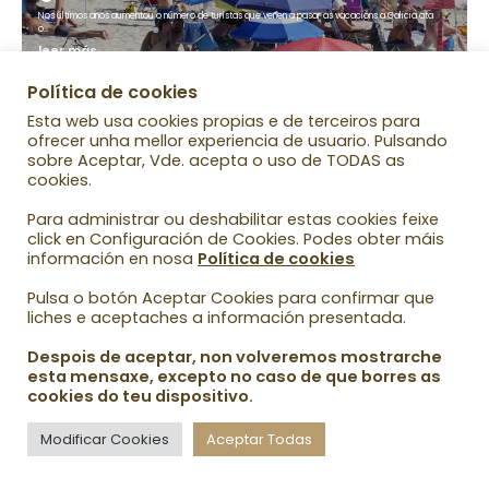
Nos últimos anos aumentou o número de turistas que veñen a pasar as vacacións a Galicia ata
o…
leer más...
Política de cookies
Esta web usa cookies propias e de terceiros para
ofrecer unha mellor experiencia de usuario. Pulsando
sobre Aceptar, Vde. acepta o uso de TODAS as
cookies.
Para administrar ou deshabilitar estas cookies feixe
click en Configuración de Cookies. Podes obter máis
información en nosa
Política de cookies
Pulsa o botón Aceptar Cookies para confirmar que
liches e aceptaches a información presentada.
Despois de aceptar, non volveremos mostrarche
esta mensaxe, excepto no caso de que borres as
cookies do teu dispositivo.
2022 -
Natureza Galega
-
Feito no Temple por SCPC Informática
Modificar Cookies
Aceptar Todas
Aviso Legal
Política Privacidad
Política Cookies