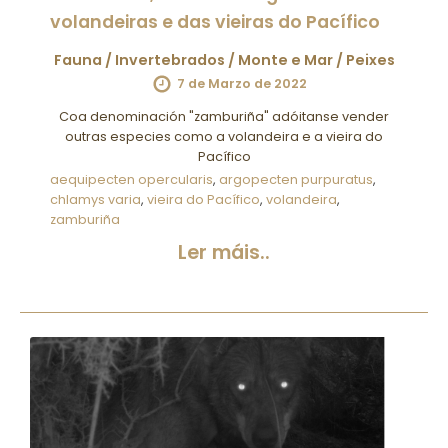
volandeiras e das vieiras do Pacífico
Fauna
/
Invertebrados
/
Monte e Mar
/
Peixes
7 de Marzo de 2022
Coa denominación "zamburiña" adóitanse vender
outras especies como a volandeira e a vieira do
Pacífico
aequipecten opercularis
,
argopecten purpuratus
,
chlamys varia
,
vieira do Pacífico
,
volandeira
,
zamburiña
Ler máis..