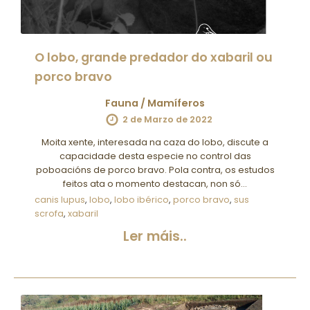
O lobo, grande predador do xabaril ou
porco bravo
Fauna
/
Mamíferos
2 de Marzo de 2022
Moita xente, interesada na caza do lobo, discute a
capacidade desta especie no control das
poboacións de porco bravo. Pola contra, os estudos
feitos ata o momento destacan, non só…
canis lupus
,
lobo
,
lobo ibérico
,
porco bravo
,
sus
scrofa
,
xabaril
Ler máis..