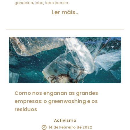
gandeiria
,
lobo
,
lobo iberico
Ler máis..
Como nos enganan as grandes
empresas: o greenwashing e os
residuos
Activismo
14 de Febreiro de 2022